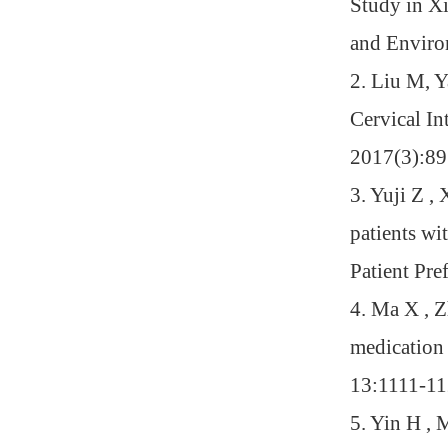
Study in X
and Enviro
2.
Liu M, 
Cervical In
2017(3):89
3.
Yuji Z , 
patients wi
Patient Pr
4.
Ma X , Z
medication 
13:1111-11
5.
Yin H , 