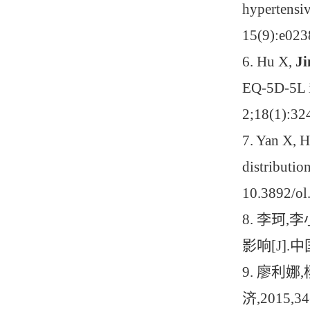
hypertensi
15(9):e023
6.
Hu X,
J
EQ-5D-5L in
2;18(1):32
7.
Yan X, H
distributio
10.3892/o
8.
李珂
,
李
影响
[J].
中
9.
廖利娜
,
济
,2015,34