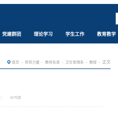
党建群团
理论学习
学生工作
教育教学
-
-
-
-
-
正文
首页
师资力量
教师名录
卫生管理系
教授
量：
4170
次