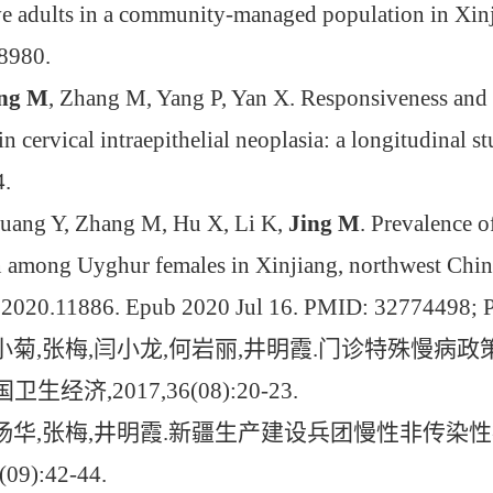
ve adults in a community-managed population in Xin
8980.
ing M
, Zhang M, Yang P, Yan X. Responsiveness and m
 cervical intraepithelial neoplasia: a longitudinal 
4.
uang Y, Zhang M, Hu X, Li K,
Jing M
. Prevalence 
n among Uyghur females in Xinjiang, northwest China
l.2020.11886. Epub 2020 Jul 16. PMID: 32774498
小菊
,
张梅
,
闫小龙
,
何岩丽
,
井明霞
.
门诊特殊慢病政
国卫生经济
,2017,36(08):20-23.
杨华
,
张梅
,
井明霞
.
新疆生产建设兵团慢性非传染性
(09):42-44.