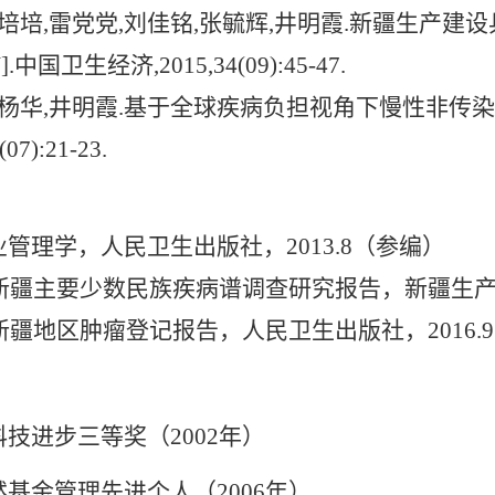
培培
,
雷党党
,
刘佳铭
,
张毓辉
,
井明霞
.
新疆生产建设
].
中国卫生经济
,2015,34(09):45-47.
杨华
,
井明霞
.
基于全球疾病负担视角下慢性非传染
(07):21-23.
业管理学，人民卫生出版社，
2013.8
（参编）
新疆主要少数民族疾病谱调查研究报告，新疆生
新疆地区肿瘤登记报告，人民卫生出版社，
2016.9
科技进步三等奖（
2002
年）
然基金管理先进个人（
2006
年）