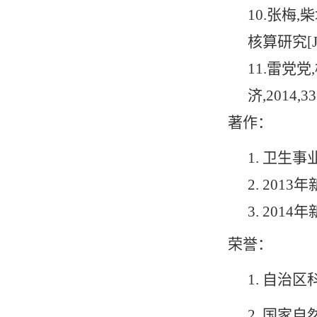
10.
张梅
,
柴
核算研究
[J
11.
雷党党
,
济
,2014,33
著作：
1.
卫生事
2.
2013
年
3.
2014
年
荣誉
：
1.
自治区
2.
国家自