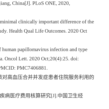
jiang, China[J]. PLoS ONE, 2020,
inimal clinically important difference of the
study. Health Qual Life Outcomes. 2020 Oct
of human papillomavirus infection and type
. Oncol Lett. 2020 Oct;20(4):25. doi:
; PMCID: PMC7406881.
策对高血压合并并发症患者住院服务利用的
疾病医疗费用核算研究
[J].
中国卫生经