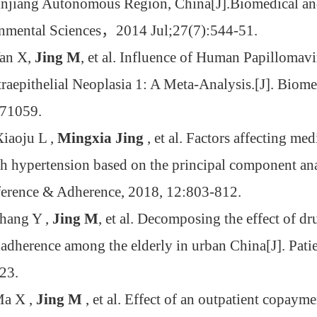
injiang Autonomous Region, China[J].Biomedical an
nmental Sciences
，
2014 Jul;27(7):544-51.
Yan X,
Jing M
, et al. Influence of Human Papillomavi
traepithelial Neoplasia 1: A Meta-Analysis.[J]. Biom
71059.
Xiaoju L ,
Mingxia Jing
, et al. Factors affecting 
th hypertension based on the principal component ana
eference & Adherence, 2018, 12:803-812.
hang Y ,
Jing M
, et al. Decomposing the effect of d
adherence among the elderly in urban China[J]. Pat
23.
Ma X ,
Jing M
, et al. Effect of an outpatient copay