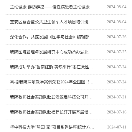
主动健康 群防群控——慢性病患者主动健康行为干预项目启动会在我院顺利召开
2024-08-04
宝安区复合型公共卫生领军人才项目培训班（第八期）在北京市顺利举办
2024-08-04
深化合作，共谋发展|《医学与社会》编辑部一行赴郴州市第一人民医院进行交流调研
2024-07-26
我院医院管理与发展研究中心成功承办湖北省人力资源管理大会
2024-07-25
我院成功举办“鲁南红韵 铸魂砺行”枣庄党性教育活动
2024-07-24
喜报|我院两项教学案例荣获2024年全国图书情报案例大赛“优秀案例奖”
2024-07-24
我院教师社会实践队赴武汉源启科技公司开展“数智化赋能基层卫生，新质生产力引领健康未来”调研
2024-07-21
我院教师社会实践队赴福建长汀开展基层慢病健康管理服务综合改革调研
2024-07-16
华中科技大学“喻园·家”项目系列讲座|统计方法在医疗卫生领域里的应用
2024-07-11